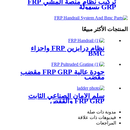
تركيب نظام منصة المشي FRP
GRP بسهولة
المنتجات الأكثر مبيعًا
نظام درابزين FRP وأجزاء
BMC
جودة عالية FRP GRP مقضب
مقضب
سلم الأمان الصناعي الثابت
FRP GRP والقفص
مدونة ذات صلة
فيديوهات ذات علاقة
المراجعات