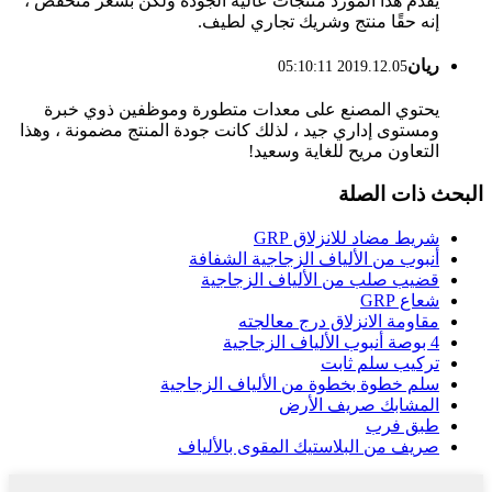
يقدم هذا المورد منتجات عالية الجودة ولكن بسعر منخفض ،
إنه حقًا منتج وشريك تجاري لطيف.
ريان
2019.12.05 05:10:11
يحتوي المصنع على معدات متطورة وموظفين ذوي خبرة
ومستوى إداري جيد ، لذلك كانت جودة المنتج مضمونة ، وهذا
التعاون مريح للغاية وسعيد!
البحث ذات الصلة
شريط مضاد للانزلاق GRP
أنبوب من الألياف الزجاجية الشفافة
قضيب صلب من الألياف الزجاجية
شعاع GRP
مقاومة الانزلاق درج معالجته
4 بوصة أنبوب الألياف الزجاجية
تركيب سلم ثابت
سلم خطوة بخطوة من الألياف الزجاجية
المشابك صريف الأرض
طبق فرب
صريف من البلاستيك المقوى بالألياف