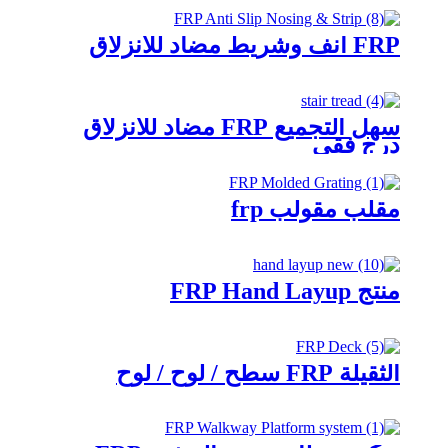
FRP أنف وشريط مضاد للانزلاق
سهل التجميع FRP مضاد للانزلاق
درج فقي
مقلب مقولب frp
منتج FRP Hand Layup
الثقيلة FRP سطح / لوح / لوح