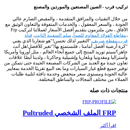
تركيب فرب - الصين المصنعين والموردين والمصنع
من خلال التقنيات والمرافق المتقدمة ، والمقبض الصارم عالي
الجودة ، والسعر المعقول ، والخدمات المتفوقة والتعاون الوثيق مع
الآفاق ، نحن ملتزمون بتقديم أفضل الأسعار لعملائنا لتركيب Frp
،
مقاطع الفولاذ المقاوم للصدأ
,
سلم السفينة الثابت
,
قناة
فرب
,
مقطع صريف
."التغيير لذلك تحسن!"هو شعارنا الذي يعني
"كرة أرضية أفضل أمامنا ، فلنستمتع بها!"تغير للأفضل!هل أنت
جاهز؟سيتم توريد المنتج إلى جميع أنحاء العالم ، مثل أوروبا وأمريكا
وأستراليا ومقدونيا وبلغاريا وإشبيلية وجاكرتا ، ولدينا أيضًا علاقات
تعاون جيدة مع العديد من الشركات المصنعة الجيدة حتى نتمكن من
توفير جميع قطع غيار السيارات وما بعد البيع تقريبًا الخدمة بمعايير
عالية الجودة ومستوى سعر منخفض وخدمة دافئة لتلبية طلبات
العملاء من مختلف المجالات والمناطق المختلفة.
منتجات ذات صله
FRP الملف الشخصي Pultruded
اقرأ أكثر