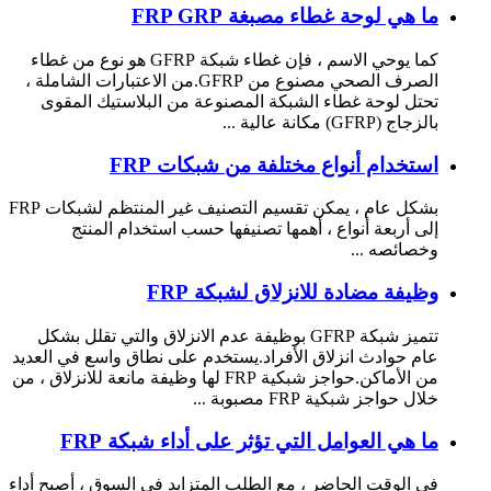
ما هي لوحة غطاء مصبغة FRP GRP
كما يوحي الاسم ، فإن غطاء شبكة GFRP هو نوع من غطاء
الصرف الصحي مصنوع من GFRP.من الاعتبارات الشاملة ،
تحتل لوحة غطاء الشبكة المصنوعة من البلاستيك المقوى
بالزجاج (GFRP) مكانة عالية ...
استخدام أنواع مختلفة من شبكات FRP
بشكل عام ، يمكن تقسيم التصنيف غير المنتظم لشبكات FRP
إلى أربعة أنواع ، أهمها تصنيفها حسب استخدام المنتج
وخصائصه ...
وظيفة مضادة للانزلاق لشبكة FRP
تتميز شبكة GFRP بوظيفة عدم الانزلاق والتي تقلل بشكل
عام حوادث انزلاق الأفراد.يستخدم على نطاق واسع في العديد
من الأماكن.حواجز شبكية FRP لها وظيفة مانعة للانزلاق ، من
خلال حواجز شبكية FRP مصبوبة ...
ما هي العوامل التي تؤثر على أداء شبكة FRP
في الوقت الحاضر ، مع الطلب المتزايد في السوق ، أصبح أداء