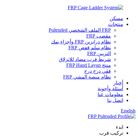
مسكن
منتجات
FRP الملف الشخصي Pultruded
مقضب FRP
نظام درابزين FRP وأجزاء بمك
نظام سلم قفص FRP
التزيين FRP
شريط فرب مضاد للانزلاق
منتج FRP Hand Layup
فقي درج درج
نظام منصة المشي FRP
أخبار
أسئلة وأجوبة
معلومات عنا
اتصل بنا
English
ابدء
تركيب فرب