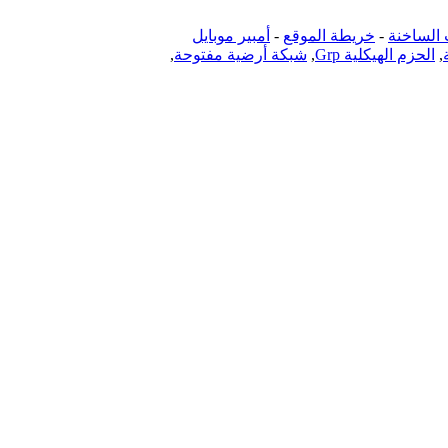
 الساخنة
-
خريطة الموقع
-
أمبير موبايل
,
الحزم الهيكلية Grp
,
شبكة أرضية مفتوحة
,