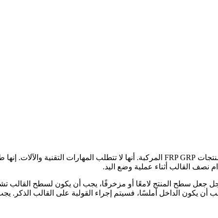
طريقة الرمي اليدوي هي أقدم طريقة قولبة FRP لصنع منتجات FRP GRP المركبة. أنها لا ت
قالب على الأشكال الهيكلية لمنتجات FRP. من أجل جعل سطح المنتج لامعًا أو مزخرفًا، يجب 