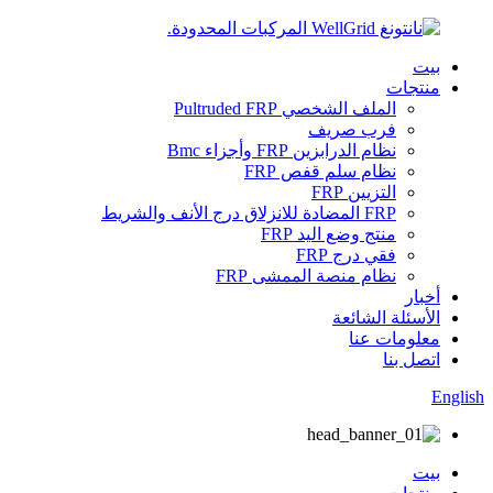
بيت
منتجات
الملف الشخصي Pultruded FRP
فرب صريف
نظام الدرابزين FRP وأجزاء Bmc
نظام سلم قفص FRP
التزيين FRP
FRP المضادة للانزلاق درج الأنف والشريط
منتج وضع اليد FRP
فقي درج FRP
نظام منصة الممشى FRP
أخبار
الأسئلة الشائعة
معلومات عنا
اتصل بنا
English
بيت