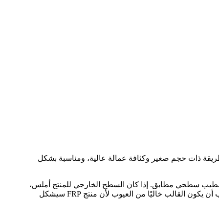
تطلب المهارات التقنية والآلات. إنها طريقة ذات حجم صغير وكثافة عمالة عالية، ومناسبة بشكل
أن يكون لسطح القالب تشطيب سطحي مطابق. إذا كان السطح الخارجي للمنتج أملس،
يتم تصنيع المنتج داخل القالب الأنثوي. وبالمثل، إذا كان يجب أن يكون الداخل أملسًا، فسيتم إجراء القولبة على القالب الذكر. يجب أن يكون القالب خاليًا من العيوب لأن منتج FRP سيشكل