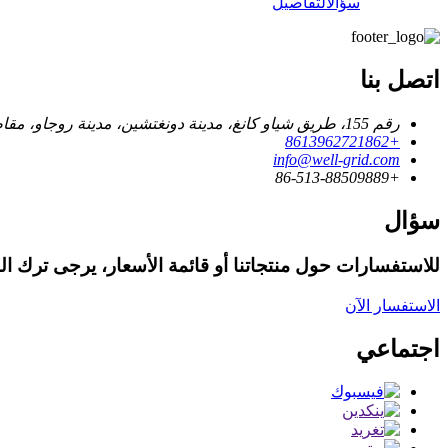
سؤال
التفاصيل
اتصل بنا
رقم 155، طريق شياو كانغ، مدينة دونغتشين، مدينة روجاو، مقاطعة جيانغسو. الصين
+8613962721862
info@well-grid.com
+86-513-88509889
سؤال
للاستفسارات حول منتجاتنا أو قائمة الأسعار، يرجى ترك البريد
الاستفسار الآن
اجتماعي