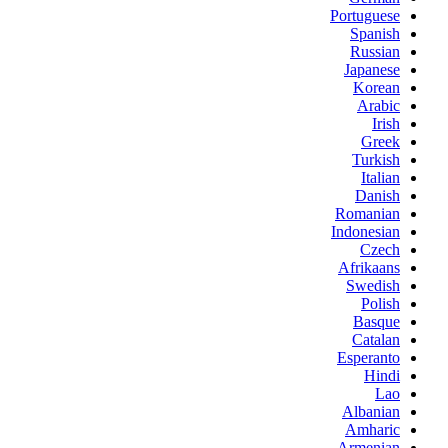
Portuguese
Spanish
Russian
Japanese
Korean
Arabic
Irish
Greek
Turkish
Italian
Danish
Romanian
Indonesian
Czech
Afrikaans
Swedish
Polish
Basque
Catalan
Esperanto
Hindi
Lao
Albanian
Amharic
Armenian