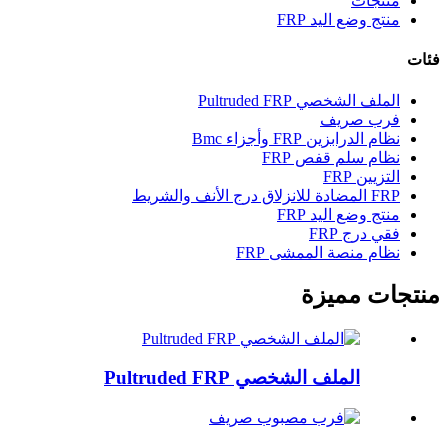
منتجات
منتج وضع اليد FRP
فئات
الملف الشخصي Pultruded FRP
فرب صريف
نظام الدرابزين FRP وأجزاء Bmc
نظام سلم قفص FRP
التزيين FRP
FRP المضادة للانزلاق درج الأنف والشريط
منتج وضع اليد FRP
فقي درج FRP
نظام منصة الممشى FRP
منتجات مميزة
الملف الشخصي Pultruded FRP