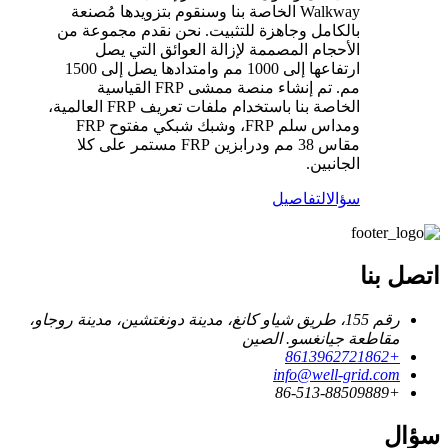
Walkway الخاصة بنا وسنقوم بتزويدها مُصنعة
بالكامل وجاهزة للتثبيت. نحن نقدم مجموعة من
الأحجام المصممة لإزالة العوائق التي يصل
ارتفاعها إلى 1000 مم وامتدادها يصل إلى 1500
مم. تم إنشاء منصة ممشى FRP القياسية
الخاصة بنا باستخدام ملفات تعريف FRP العالمية،
ومداس سلم FRP، وشبك شبكي مفتوح FRP
مقاس 38 مم ودرابزين FRP مستمر على كلا
الجانبين.
سؤال
التفاصيل
اتصل بنا
رقم 155، طريق شياو كانغ، مدينة دونغتشين، مدينة روجاو،
مقاطعة جيانغسو. الصين
+8613962721862
info@well-grid.com
+86-513-88509889
سؤال