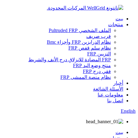
بيت
منتجات
الملف الشخصي Pultruded FRP
فرب صريف
نظام الدرابزين FRP وأجزاء Bmc
نظام سلم قفص FRP
التزيين FRP
FRP المضادة للانزلاق درج الأنف والشريط
منتج وضع اليد FRP
فقي درج FRP
نظام منصة الممشى FRP
أخبار
الأسئلة الشائعة
معلومات عنا
اتصل بنا
English
بيت