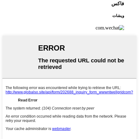
فاكس
ويشات