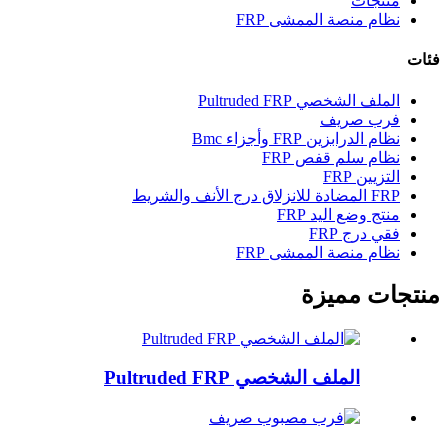
منتجات
نظام منصة الممشى FRP
فئات
الملف الشخصي Pultruded FRP
فرب صريف
نظام الدرابزين FRP وأجزاء Bmc
نظام سلم قفص FRP
التزيين FRP
FRP المضادة للانزلاق درج الأنف والشريط
منتج وضع اليد FRP
فقي درج FRP
نظام منصة الممشى FRP
منتجات مميزة
الملف الشخصي Pultruded FRP