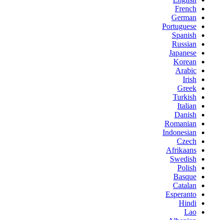
French
German
Portuguese
Spanish
Russian
Japanese
Korean
Arabic
Irish
Greek
Turkish
Italian
Danish
Romanian
Indonesian
Czech
Afrikaans
Swedish
Polish
Basque
Catalan
Esperanto
Hindi
Lao