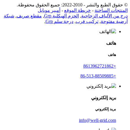
© حقوق الطبع والنشر - 2010-2022: جميع الحقوق محفوظة.
المنتجات الساخنة
-
خريطة الموقع
-
أمبير موبايل
درج من الألياف الزجاجية
,
الحزم الهيكلية Grp
,
مقطع صريف
,
شبكة
أرضية مفتوحة
,
تركيب فرب
,
درجة سلم Grp
,
هاتف
هاتف
+8613962721862
+86-513-88509885
بريد إلكتروني
بريد إلكتروني
info@well-grid.com