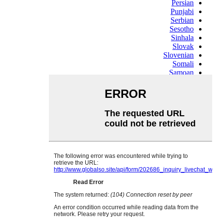
Persian
Punjabi
Serbian
Sesotho
Sinhala
Slovak
Slovenian
Somali
Samoan
Scots Gaelic
Shona
Sindhi
Sundanese
Swahili
Tajik
Tamil
Telugu
Thai
Ukrainian
Urdu
Uzbek
Vietnamese
Welsh
Xhosa
Yiddish