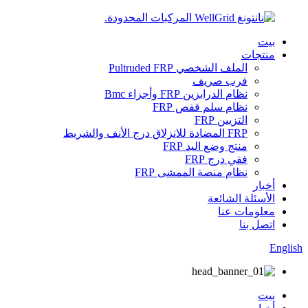
بيت
منتجات
الملف الشخصي Pultruded FRP
فرب صريف
نظام الدرابزين FRP وأجزاء Bmc
نظام سلم قفص FRP
التزيين FRP
FRP المضادة للانزلاق درج الأنف والشريط
منتج وضع اليد FRP
فقي درج FRP
نظام منصة الممشى FRP
أخبار
الأسئلة الشائعة
معلومات عنا
اتصل بنا
English
بيت