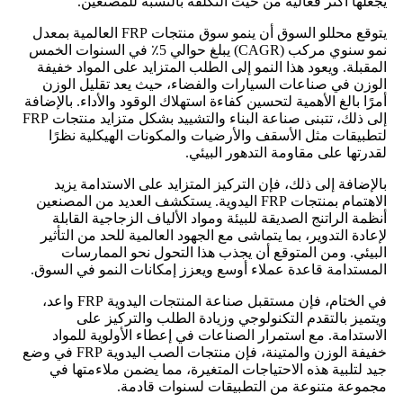
يجعلها أكثر فعالية من حيث التكلفة بالنسبة للمصنعين.
يتوقع محللو السوق أن ينمو سوق منتجات FRP العالمية بمعدل
نمو سنوي مركب (CAGR) يبلغ حوالي 5٪ في السنوات الخمس
المقبلة. ويعود هذا النمو إلى الطلب المتزايد على المواد خفيفة
الوزن في صناعات السيارات والفضاء، حيث يعد تقليل الوزن
أمرًا بالغ الأهمية لتحسين كفاءة استهلاك الوقود والأداء. بالإضافة
إلى ذلك، تتبنى صناعة البناء والتشييد بشكل متزايد منتجات FRP
لتطبيقات مثل الأسقف والأرضيات والمكونات الهيكلية نظرًا
لقدرتها على مقاومة التدهور البيئي.
بالإضافة إلى ذلك، فإن التركيز المتزايد على الاستدامة يزيد
الاهتمام بمنتجات FRP اليدوية. يستكشف العديد من المصنعين
أنظمة الراتنج الصديقة للبيئة ومواد الألياف الزجاجية القابلة
لإعادة التدوير، بما يتماشى مع الجهود العالمية للحد من التأثير
البيئي. ومن المتوقع أن يجذب هذا التحول نحو الممارسات
المستدامة قاعدة عملاء أوسع ويعزز إمكانات النمو في السوق.
في الختام، فإن مستقبل صناعة المنتجات اليدوية FRP واعد،
ويتميز بالتقدم التكنولوجي وزيادة الطلب والتركيز على
الاستدامة. مع استمرار الصناعات في إعطاء الأولوية للمواد
خفيفة الوزن والمتينة، فإن منتجات الصب اليدوية FRP في وضع
جيد لتلبية هذه الاحتياجات المتغيرة، مما يضمن ملاءمتها في
مجموعة متنوعة من التطبيقات لسنوات قادمة.