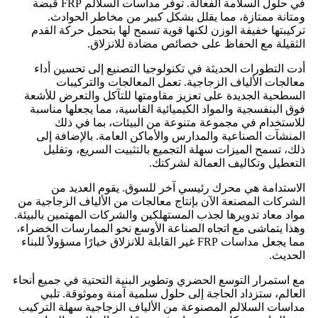
في حلول السلامة الفعالة. توفر مداسات السلالم FRP قبضة
ومتانة ممتازة، مما يقلل بشكل كبير من مخاطر الحوادث.
تركيبتها خفيفة الوزن لكنها قوية تسمح لها بتحمل حركة القدم
الثقيلة مع الحفاظ على خصائص مضادة للانزلاق.
أدت التطورات الحديثة في تكنولوجيا التصنيع إلى تحسين أداء
معالجات الألياف الزجاجية. تعمل المعالجات والتركيبات
السطحية الجديدة على تعزيز مقاومتها للتآكل والتعرض للأشعة
فوق البنفسجية والمواد الكيميائية القاسية، مما يجعلها مناسبة
للاستخدام في مجموعة متنوعة من البيئات، بما في ذلك
المنشآت الصناعية والمدارس والأماكن العامة. بالإضافة إلى
ذلك، تسمح الميزات سهلة التجميع بالتثبيت السريع، وتقليل
التعطيل وتكاليف العمالة لشركتك.
الاستدامة هي محرك رئيسي آخر للسوق. يقوم العديد من
الشركات المصنعة الآن بإنتاج معالجات من الألياف الزجاجية من
مواد معاد تدويرها لجذب المستهلكين والشركات المهتمين بالبيئة.
وهذا يتماشى مع اتجاه الصناعة الأوسع نحو الممارسات الخضراء،
مما يجعل مداسات FRP غير القابلة للانزلاق خيارًا مسؤولاً للبناء
الحديث.
مع استمرار التوسع الحضري وتطوير البنية التحتية في جميع أنحاء
العالم، ستزداد الحاجة إلى حلول سلمية آمنة وموثوقة. تلبي
مداسات السلالم المصنوعة من الألياف الزجاجية سهلة التركيب