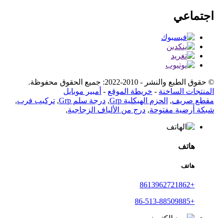
اجتماعي
© حقوق الطبع والنشر - 2010-2022: جميع الحقوق محفوظة.
المنتجات الساخنة
-
خريطة الموقع
-
أمبير موبايل
مقطع صريف
,
الحزم الهيكلية Grp
,
درجة سلم Grp
,
تركيب فرب
,
شبكة أرضية مفتوحة
,
درج من الألياف الزجاجية
,
هاتف
هاتف
+8613962721862
+86-513-88509885