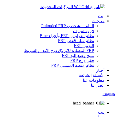
بيت
منتجات
الملف الشخصي Pultruded FRP
فرب صريف
نظام الدرابزين FRP وأجزاء Bmc
نظام سلم قفص FRP
التزيين FRP
FRP المضادة للانزلاق درج الأنف والشريط
منتج وضع اليد FRP
فقي درج FRP
نظام منصة الممشى FRP
أخبار
الأسئلة الشائعة
معلومات عنا
اتصل بنا
English
بيت